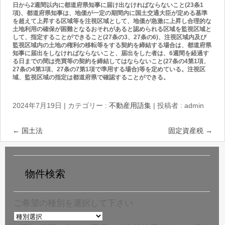
日から2週間以内に都道府県知事に届け出なけれぱならないこと(23条1
項)、都道府県知事は、地価が一定の期間内に国土交通大臣が定める基準
を超えて上昇する区域等を注視区域として、地価が急激に上昇し合理的な
土地利用の確保が困難となるおそれがあると認められる区域を監視区域と
して、指定することができること(27条の3、27条の6)、注視区域内及び
監視区域内の土地の権利の移転等をする契約を締結する場合は、都道府県
知事に届出をしなけれぱならないこと、届出をした者は、6週間を経過す
る日までの間は売買等の契約を締結してはならないこと(27条の4第1項、
27条の4第3項、27条の7第1項で準用する場合)等を定めている。注視区
域、監視区域の指定は都道府県で確認することができる。
2024年7月19日
|
カテゴリー :
不動産用語集
|
投稿者 : admin
←
国土法
固定資産税
→
物件検索
ご希望の種別を選択して下さい