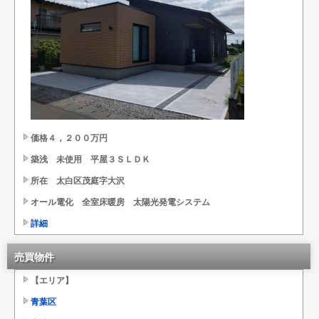
価格４，２００万円
築浅 未使用 平屋３ＳＬＤＫ
所在 太白区茂庭字大沢
オール電化 全室床暖房 太陽光発電システム
詳細
売買物件
【エリア】
青葉区