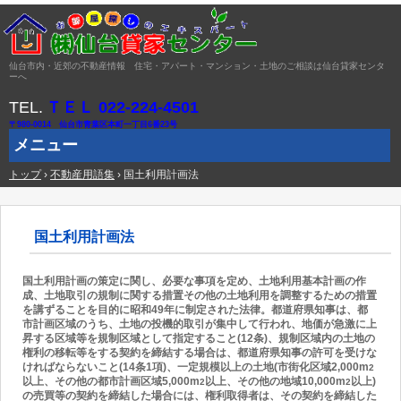
仙台市内・近郊の不動産情報 住宅・アパート・マンション・土地のご相談は仙台貸家センタ
ーへ
TEL.
ＴＥＬ 022-224-4501
〒980-0014 仙台市青葉区本町一丁目6番23号
メニュー
トップ
コ
›
不動産用語集
›
国土利用計画法
ン
テ
ン
ツ
国土利用計画法
へ
ス
キ
国土利用計画の策定に関し、必要な事項を定め、土地利用基本計画の作
ッ
成、土地取引の規制に関する措置その他の土地利用を調整するための措置
プ
を講ずることを目的に昭和49年に制定された法律。都道府県知事は、都
市計画区域のうち、土地の投機的取引が集中して行われ、地価が急激に上
昇する区域等を規制区域として指定すること(12条)、規制区域内の土地の
権利の移転等をする契約を締結する場合は、都道府県知事の許可を受けな
ければならないこと(14条1項)、一定規模以上の土地(市街化区域2,000m
2
以上、その他の都市計画区域5,000m
以上、その他の地域10,000m
以上)
2
2
の売買等の契約を締結した場合には、権利取得者は、その契約を締結した