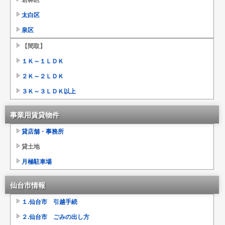
若林区
太白区
泉区
【間取】
１Ｋ～１ＬＤＫ
２Ｋ～２ＬＤＫ
３Ｋ～３ＬＤＫ以上
事業用賃貸物件
貸店舗・事務所
貸土地
月極駐車場
仙台市情報
１.仙台市 引越手続
２.仙台市 ごみの出し方