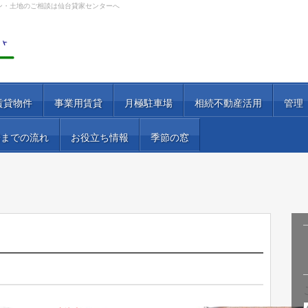
ン・土地のご相談は仙台貸家センターへ
賃貸物件
事業用賃貸
月極駐車場
相続不動産活用
管理
居までの流れ
お役立ち情報
季節の窓