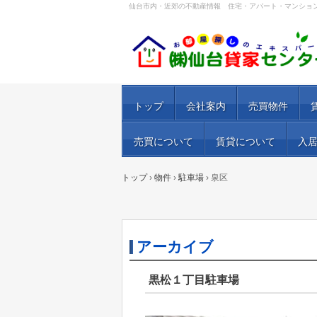
仙台市内・近郊の不動産情報 住宅・アパート・マンショ
トップ
会社案内
売買物件
売買について
賃貸について
入
トップ
›
物件
›
駐車場
›
泉区
アーカイブ
黒松１丁目駐車場