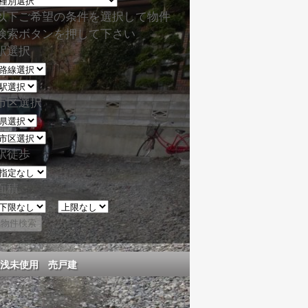
以下ご希望の条件を選択して物件
検索ボタンを押して下さい
駅選択
市区選択
駅徒歩
面積
～
浅未使用 売戸建