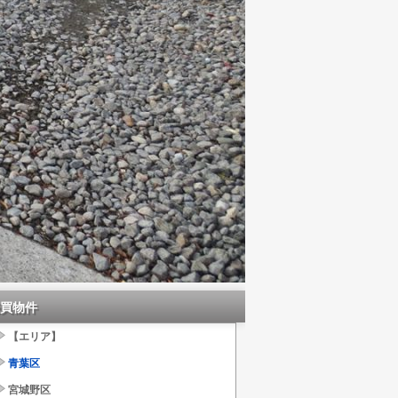
価格４，２００万円
築浅 未使用 平屋３ＳＬＤＫ
所在 太白区茂庭字大沢
オール電化 全室床暖房 太陽光発電システム
詳細
買物件
【エリア】
青葉区
宮城野区