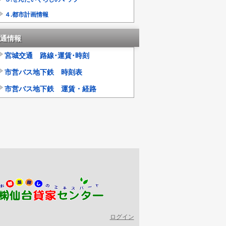
４.都市計画情報
通情報
宮城交通 路線･運賃･時刻
市営バス地下鉄 時刻表
市営バス地下鉄 運賃・経路
ログイン