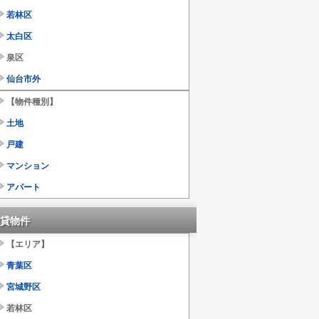
若林区
太白区
泉区
仙台市外
【物件種別】
土地
戸建
マンション
アパート
貸物件
【エリア】
青葉区
宮城野区
若林区