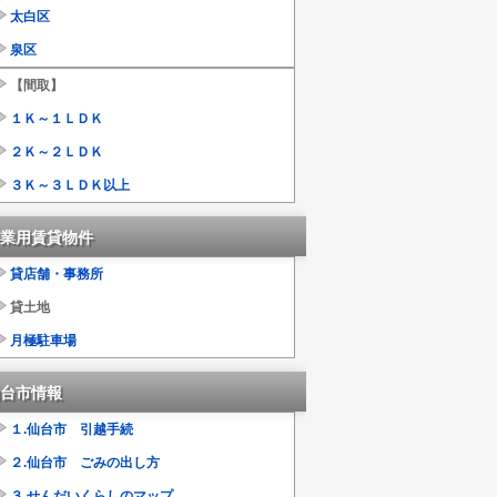
太白区
泉区
【間取】
１Ｋ～１ＬＤＫ
２Ｋ～２ＬＤＫ
３Ｋ～３ＬＤＫ以上
業用賃貸物件
貸店舗・事務所
貸土地
月極駐車場
台市情報
１.仙台市 引越手続
２.仙台市 ごみの出し方
３.せんだいくらしのマップ