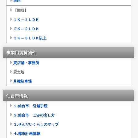
泉区
【間取】
１Ｋ～１ＬＤＫ
２Ｋ～２ＬＤＫ
３Ｋ～３ＬＤＫ以上
事業用賃貸物件
貸店舗・事務所
貸土地
月極駐車場
仙台市情報
１.仙台市 引越手続
２.仙台市 ごみの出し方
３.せんだいくらしのマップ
４.都市計画情報