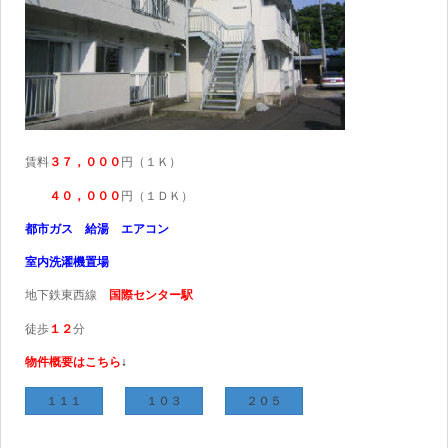
賃料
３７，０００
円（１Ｋ）
４０
，０００
円（１ＤＫ）
都市ガス 給湯 エアコン
室内洗濯機置場
地下鉄東西線
国際センター駅
徒歩
１２
分
物件概要はこちら
↓
１１１
１０３
２０５