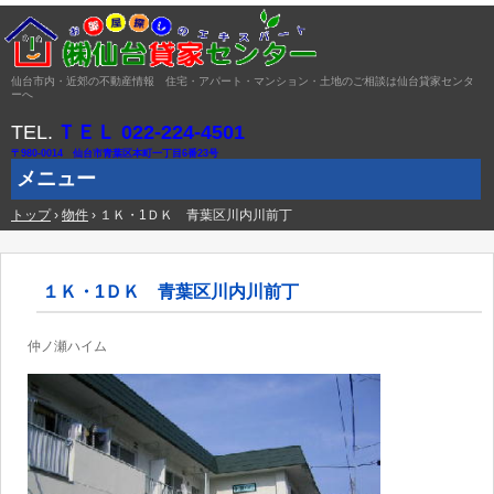
仙台市内・近郊の不動産情報 住宅・アパート・マンション・土地のご相談は仙台貸家センタ
ーへ
TEL.
ＴＥＬ 022-224-4501
〒980-0014 仙台市青葉区本町一丁目6番23号
メニュー
トップ
コ
›
物件
›
１Ｋ・1ＤＫ 青葉区川内川前丁
ン
テ
ン
ツ
１Ｋ・1ＤＫ 青葉区川内川前丁
へ
ス
キ
仲ノ瀬ハイム
ッ
プ