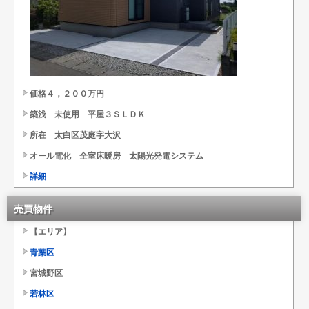
価格４，２００万円
築浅 未使用 平屋３ＳＬＤＫ
所在 太白区茂庭字大沢
オール電化 全室床暖房 太陽光発電システム
詳細
売買物件
【エリア】
青葉区
宮城野区
若林区