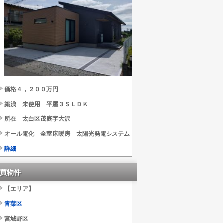
価格４，２００万円
築浅 未使用 平屋３ＳＬＤＫ
所在 太白区茂庭字大沢
オール電化 全室床暖房 太陽光発電システム
詳細
買物件
【エリア】
青葉区
宮城野区