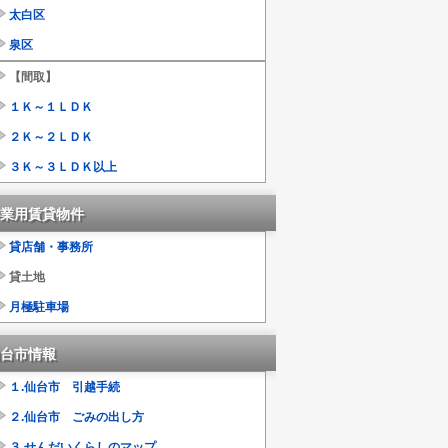
太白区
泉区
【間取】
１Ｋ～１ＬＤＫ
２Ｋ～２ＬＤＫ
３Ｋ～３ＬＤＫ以上
業用賃貸物件
貸店舗・事務所
貸土地
月極駐車場
台市情報
１.仙台市 引越手続
２.仙台市 ごみの出し方
３.せんだいくらしのマップ