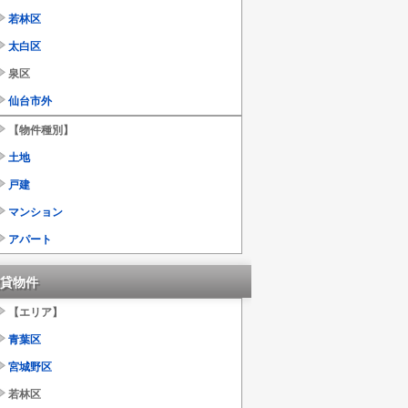
若林区
太白区
泉区
仙台市外
【物件種別】
土地
戸建
マンション
アパート
貸物件
【エリア】
青葉区
宮城野区
若林区