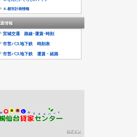
４.都市計画情報
通情報
宮城交通 路線･運賃･時刻
市営バス地下鉄 時刻表
市営バス地下鉄 運賃・経路
ログイン