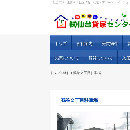
仙台市内・近郊の不動産情報 住宅・アパート・マンショ
トップ
会社案内
売買物件
売買について
賃貸について
入
トップ
›
物件
›
鶴巻２丁目駐車場
鶴巻２丁目駐車場