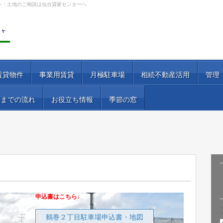
ン・土地のご相談は仙台貸家センターへ
賃貸物件
事業用賃貸
月極駐車場
相続不動産活用
管理
居までの流れ
お役立ち情報
季節の窓
申込書はこちら↓
鶴巻２丁目駐車場申込書・地図