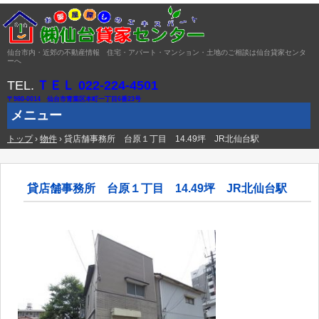
仙台市内・近郊の不動産情報 住宅・アパート・マンション・土地のご相談は仙台貸家センタ
ーへ
TEL.
ＴＥＬ 022-224-4501
〒980-0014 仙台市青葉区本町一丁目6番23号
メニュー
トップ
コ
›
物件
›
貸店舗事務所 台原１丁目 14.49坪 JR北仙台駅
ン
テ
ン
ツ
貸店舗事務所 台原１丁目 14.49坪 JR北仙台駅
へ
ス
キ
ッ
プ