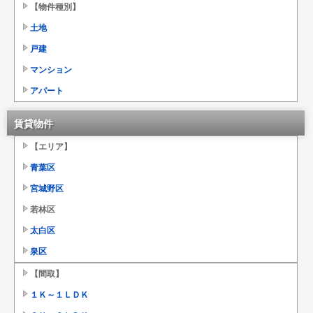
【物件種別】
土地
戸建
マンション
アパート
賃貸物件
【エリア】
青葉区
宮城野区
若林区
太白区
泉区
【間取】
１Ｋ～１ＬＤＫ