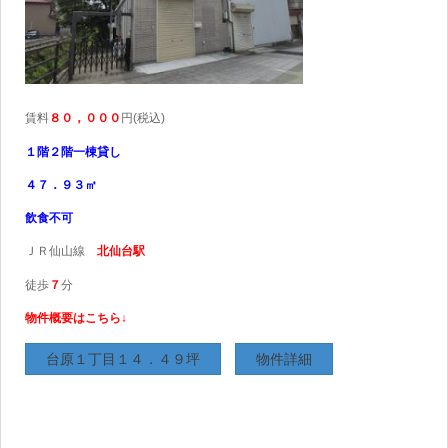
賃料
８０，００
０
円(税込)
１階２階一棟貸し
４７．９３㎡
飲食不可
ＪＲ仙山線
北仙台駅
徒歩
７
分
物件概要はこちら↓
台原１丁目１４．４９坪
物件詳細