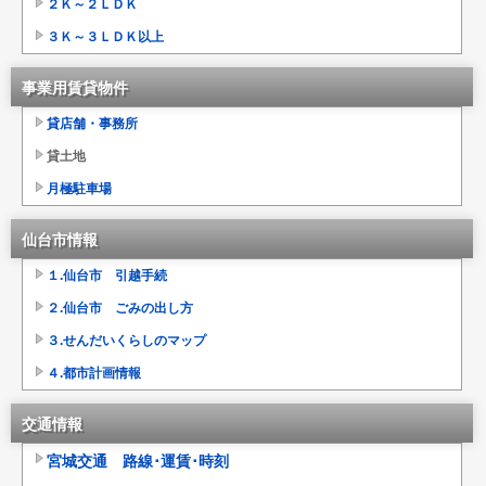
２Ｋ～２ＬＤＫ
３Ｋ～３ＬＤＫ以上
事業用賃貸物件
貸店舗・事務所
貸土地
月極駐車場
仙台市情報
１.仙台市 引越手続
２.仙台市 ごみの出し方
３.せんだいくらしのマップ
４.都市計画情報
交通情報
宮城交通 路線･運賃･時刻