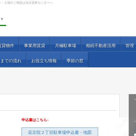
ン・土地のご相談は仙台貸家センターへ
賃貸物件
事業用賃貸
月極駐車場
相続不動産活用
管理
居までの流れ
お役立ち情報
季節の窓
申込書はこちら↓
花京院２丁目駐車場申込書・地図