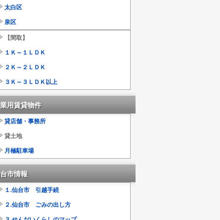
太白区
泉区
【間取】
１Ｋ～１ＬＤＫ
２Ｋ～２ＬＤＫ
３Ｋ～３ＬＤＫ以上
業用賃貸物件
貸店舗・事務所
貸土地
月極駐車場
台市情報
１.仙台市 引越手続
２.仙台市 ごみの出し方
３.せんだいくらしのマップ