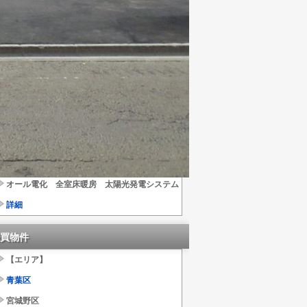
価格４，２００万円
築浅 未使用 平屋３ＳＬＤＫ
所在 太白区茂庭字大沢
オール電化 全室床暖房 太陽光発電システム
詳細
買物件
【エリア】
青葉区
宮城野区