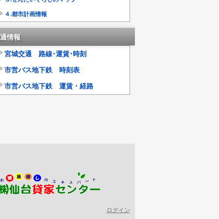
４.都市計画情報
通情報
宮城交通 路線･運賃･時刻
市営バス地下鉄 時刻表
市営バス地下鉄 運賃・経路
ログイン