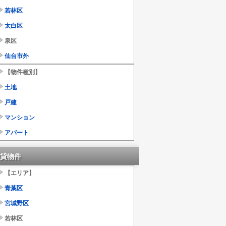
若林区
太白区
泉区
仙台市外
【物件種別】
土地
戸建
マンション
アパート
貸物件
【エリア】
青葉区
宮城野区
若林区