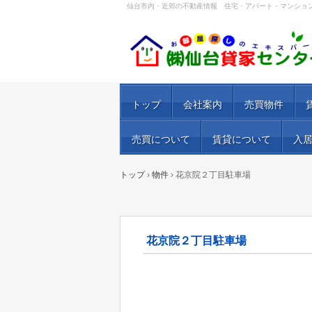
仙台市内・近郊の不動産情報 住宅・アパート・マンショ
トップ
会社案内
売買物件
売買について
賃貸について
入
トップ
›
物件
›
花京院２丁目駐車場
花京院２丁目駐車場