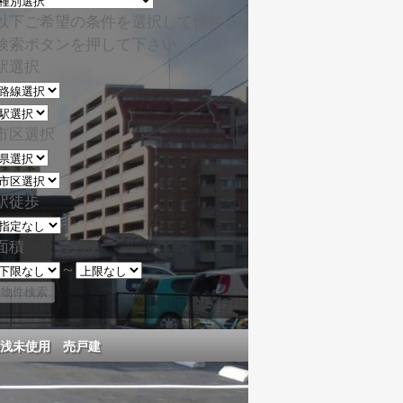
以下ご希望の条件を選択して物件
検索ボタンを押して下さい
駅選択
市区選択
駅徒歩
面積
～
浅未使用 売戸建