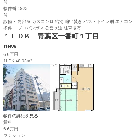
号
物件番
1923
号
設備・
角部屋
ガスコンロ
給湯
追い焚き
バス・トイレ別
エアコン
条件
プロパンガス
公営水道
駐車場有
１ＬＤＫ 青葉区一番町１丁目
new
6.6万円
1LDK 48.95m²
物件の詳細を見る
賃料
6.6万円
マンション