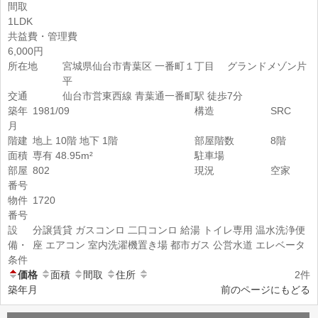
間取
1LDK
共益費・管理費
6,000円
所在地
宮城県仙台市青葉区 一番町１丁目 グランドメゾン片
平
交通
仙台市営東西線 青葉通一番町駅 徒歩7分
築年
1981/09
構造
SRC
月
階建
地上 10階 地下 1階
部屋階数
8階
面積
専有 48.95m²
駐車場
部屋
802
現況
空家
番号
物件
1720
番号
設
分譲賃貸
ガスコンロ
二口コンロ
給湯
トイレ専用
温水洗浄便
備・
座
エアコン
室内洗濯機置き場
都市ガス
公営水道
エレベータ
条件
価格
面積
間取
住所
2件
築年月
前のページにもどる