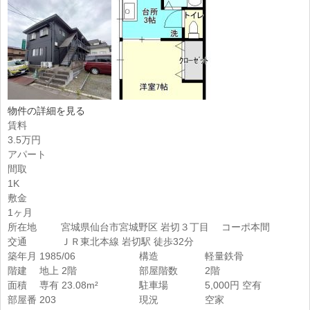
物件の詳細を見る
賃料
3.5万円
アパート
間取
1K
敷金
1ヶ月
所在地
宮城県仙台市宮城野区 岩切３丁目 コーポ本間
交通
ＪＲ東北本線 岩切駅 徒歩32分
築年月
1985/06
構造
軽量鉄骨
階建
地上 2階
部屋階数
2階
面積
専有 23.08m²
駐車場
5,000円 空有
部屋番
203
現況
空家