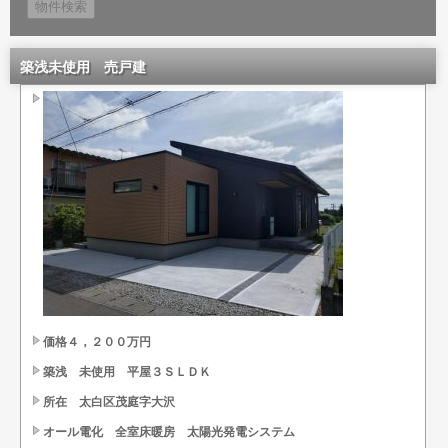
築浅未使用 売戸建
価格４，２００万円
築浅 未使用 平屋３ＳＬＤＫ
所在 太白区茂庭字大沢
オール電化 全室床暖房 太陽光発電システム