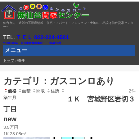
仙台市内・近郊の不動産情報 住宅・アパート・マンション・土地のご相談は仙台貸家センタ
ーへ
TEL.
ＴＥＬ 022-224-4501
〒980-0014 仙台市青葉区本町一丁目6番23号
メニュー
トップ
コ
›
物件
ン
テ
ン
カテゴリ：ガスコンロあり
ツ
へ
ス
価格
面積
間取
住所
2件
キ
築年月
１Ｋ 宮城野区岩切３
ッ
プ
丁目
new
3.5万円
1K 23.08m²