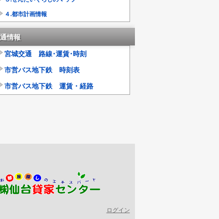
４.都市計画情報
通情報
宮城交通 路線･運賃･時刻
市営バス地下鉄 時刻表
市営バス地下鉄 運賃・経路
ログイン