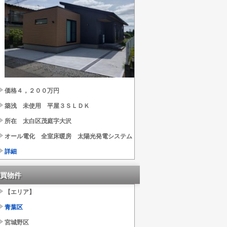
価格４，２００万円
築浅 未使用 平屋３ＳＬＤＫ
所在 太白区茂庭字大沢
オール電化 全室床暖房 太陽光発電システム
詳細
買物件
【エリア】
青葉区
宮城野区