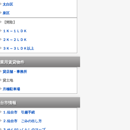
太白区
泉区
【間取】
１Ｋ～１ＬＤＫ
２Ｋ～２ＬＤＫ
３Ｋ～３ＬＤＫ以上
業用賃貸物件
貸店舗・事務所
貸土地
月極駐車場
台市情報
１.仙台市 引越手続
２.仙台市 ごみの出し方
３.せんだいくらしのマップ