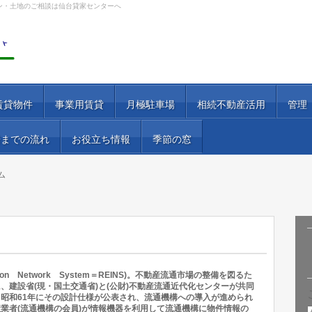
ン・土地のご相談は仙台貸家センターへ
賃貸物件
事業用賃貸
月極駐車場
相続不動産活用
管理
居までの流れ
お役立ち情報
季節の窓
ム
ation Network System＝REINS)。不動産流通市場の整備を図るた
、建設省(現・国土交通省)と(公財)不動産流通近代化センターが共同
昭和61年にその設計仕様が公表され、流通機構への導入が進められ
業者(流通機構の会員)が情報機器を利用して流通機構に物件情報の