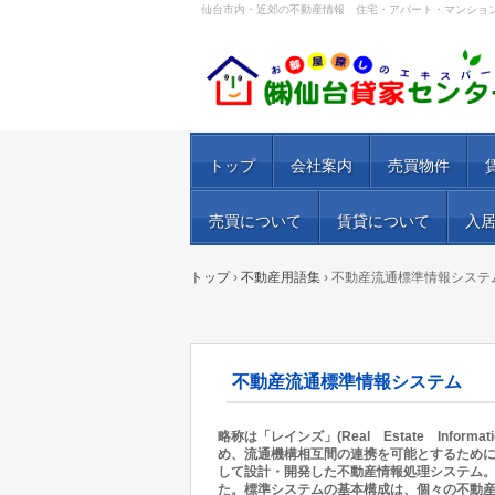
仙台市内・近郊の不動産情報 住宅・アパート・マンショ
トップ
会社案内
売買物件
売買について
賃貸について
入
トップ
›
不動産用語集
›
不動産流通標準情報システ
不動産流通標準情報システム
略称は「レインズ」(Real Estate Inform
め、流通機構相互間の連携を可能とするために
して設計・開発した不動産情報処理システム。
た。標準システムの基本構成は、個々の不動産