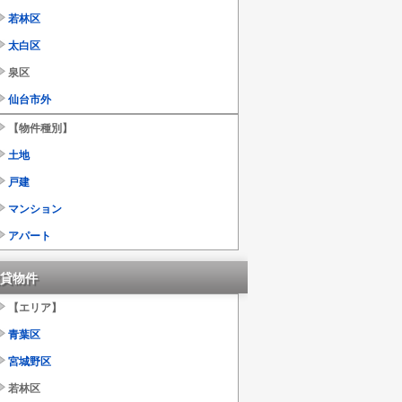
若林区
太白区
泉区
仙台市外
【物件種別】
土地
戸建
マンション
アパート
貸物件
【エリア】
青葉区
宮城野区
若林区