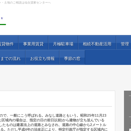
ン・土地のご相談は仙台貸家センターへ
賃貸物件
事業用賃貸
月極駐車場
相続不動産活用
管理
居までの流れ
お役立ち情報
季節の窓
ので、一般にこう呼ぱれる。みなし道路ともいう。昭和25年11月23
た区域内の場合は、指定の日の前日以前)から建物が立ち並んでいる
したものは建基法上の道路とみなされ、道路の中心線から2メートル
る。ただし平成4年の法改正により、特定行政庁が指定する区域内に