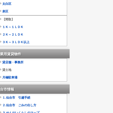
太白区
泉区
【間取】
１Ｋ～１ＬＤＫ
２Ｋ～２ＬＤＫ
３Ｋ～３ＬＤＫ以上
業用賃貸物件
貸店舗・事務所
貸土地
月極駐車場
台市情報
１.仙台市 引越手続
２.仙台市 ごみの出し方
３.せんだいくらしのマップ