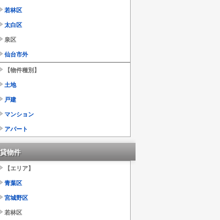
若林区
太白区
泉区
仙台市外
【物件種別】
土地
戸建
マンション
アパート
貸物件
【エリア】
青葉区
宮城野区
若林区