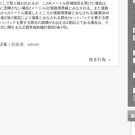
として取り扱われれるが、この6メートル区域指定を受けた場合は、
全に支障がない場合2メートル)が道路境界線とみなされる。また道路
線から4メートル後退したところが道路境界線とみなされる(建基法42
2条2項の規定により道路とみなされる部分(セットバックを要する部
ットバックを要する部分の面積がおおむね1割以上である場合は、そ
示に関する公正競争規約施行規則3条3号)。
語集
|
投稿者 : admin
抜き行為
→
築