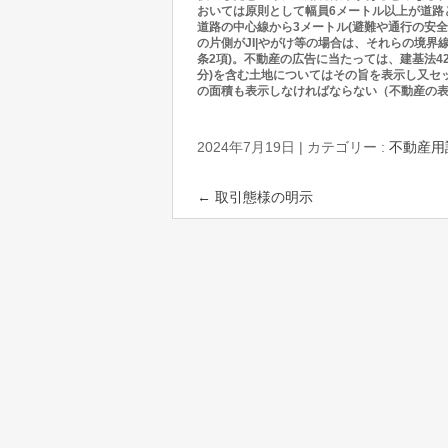
おいては原則として幅員6メートル以上が道路
道路の中心線から3メートル(避難や通行の安
の片側がJI|やがけ等の場合は、それらの境界
条2項)。不動産の広告に当たっては、建基法4
分)を含む土地についてはその旨を表示し又セ
の面積も表示しなければならない（不動産の表
2024年7月19日
|
カテゴリー :
不動産用
←
取引態様の明示