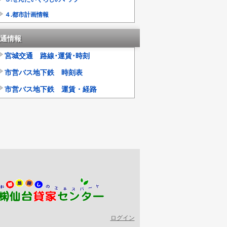
４.都市計画情報
通情報
宮城交通 路線･運賃･時刻
市営バス地下鉄 時刻表
市営バス地下鉄 運賃・経路
ログイン