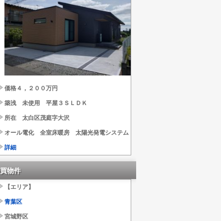
価格４，２００万円
築浅 未使用 平屋３ＳＬＤＫ
所在 太白区茂庭字大沢
オール電化 全室床暖房 太陽光発電システム
詳細
買物件
【エリア】
青葉区
宮城野区