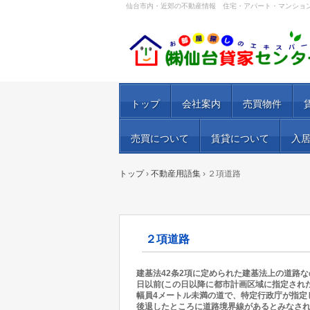
仙台市内・近郊の不動産情報 住宅・アパート・マンショ
トップ
会社案内
売買物件
売買について
賃貸について
入
トップ
›
不動産用語集
›
２項道路
２項道路
建基法42条2項に定められた建基法上の道路な
日以前(この日以降に都市計画区域に指定され
幅員4メートル未満の道で、特定行政庁が指定
後退したところに道路境界線があるとみなされ