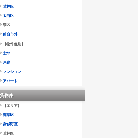
若林区
太白区
泉区
仙台市外
【物件種別】
土地
戸建
マンション
アパート
貸物件
【エリア】
青葉区
宮城野区
若林区