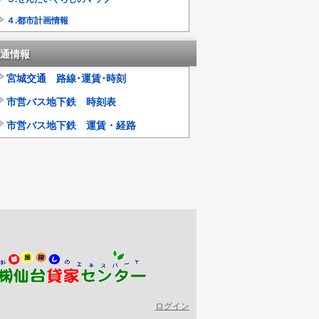
４.都市計画情報
通情報
宮城交通 路線･運賃･時刻
市営バス地下鉄 時刻表
市営バス地下鉄 運賃・経路
ログイン