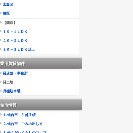
太白区
泉区
【間取】
１Ｋ～１ＬＤＫ
２Ｋ～２ＬＤＫ
３Ｋ～３ＬＤＫ以上
業用賃貸物件
貸店舗・事務所
貸土地
月極駐車場
台市情報
１.仙台市 引越手続
２.仙台市 ごみの出し方
３.せんだいくらしのマップ