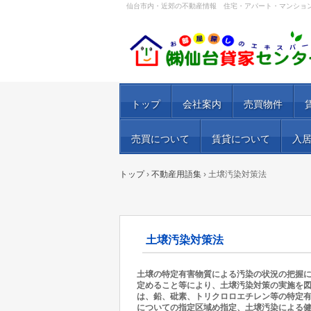
仙台市内・近郊の不動産情報 住宅・アパート・マンショ
トップ
会社案内
売買物件
売買について
賃貸について
入
トップ
›
不動産用語集
›
土壌汚染対策法
土壌汚染対策法
土壌の特定有害物質による汚染の状況の把握
定めること等により、土壌汚染対策の実施を図
は、鉛、砒素、トリクロロエチレン等の特定有
についての指定区域め指定、土壌汚染による