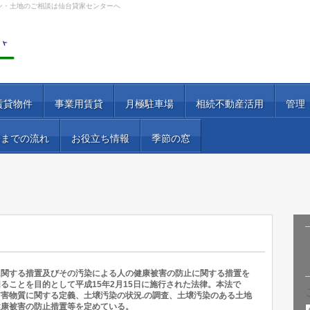
ン・土地のご相談は仙台貸家センターへ
賃貸物件
事業用賃貸
月極駐車場
相続不動産活用
管理
居までの流れ
お役立ち情報
季節の窓
に関する措置及びその汚染による人の健康被害の防止に関する措置を
ることを目的として平成15年2月15日に施行された法律。本法で
害物質に関する定義、土壌汚染の状況.の調査、土壌汚染のある土地
健康被害の防止措置等を定めている。