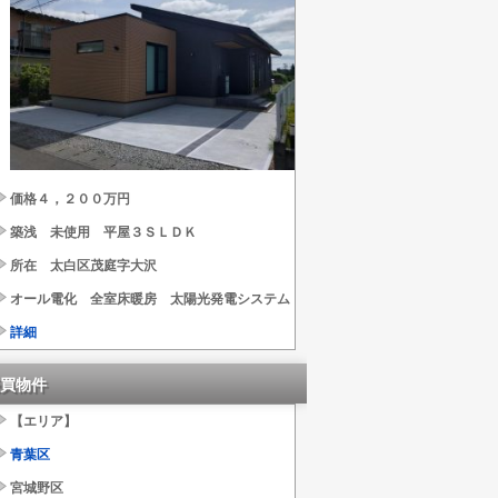
価格４，２００万円
築浅 未使用 平屋３ＳＬＤＫ
所在 太白区茂庭字大沢
オール電化 全室床暖房 太陽光発電システム
詳細
買物件
【エリア】
青葉区
宮城野区