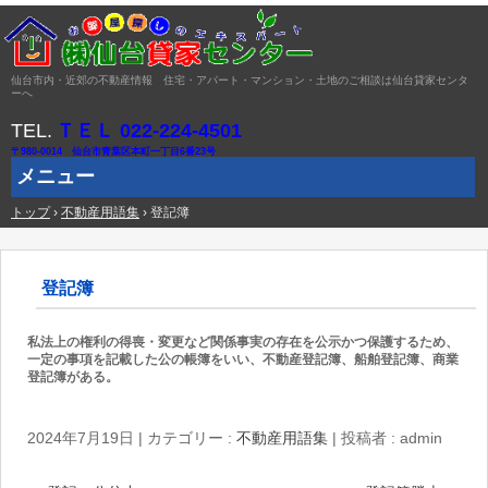
仙台市内・近郊の不動産情報 住宅・アパート・マンション・土地のご相談は仙台貸家センタ
ーへ
TEL.
ＴＥＬ 022-224-4501
〒980-0014 仙台市青葉区本町一丁目6番23号
メニュー
トップ
コ
›
不動産用語集
›
登記簿
ン
テ
ン
ツ
登記簿
へ
ス
キ
私法上の権利の得喪・変更など関係事実の存在を公示かつ保護するため、
ッ
一定の事項を記載した公の帳簿をいい、不動産登記簿、船舶登記簿、商業
プ
登記簿がある。
2024年7月19日
|
カテゴリー :
不動産用語集
|
投稿者 : admin