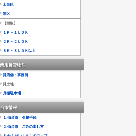
太白区
泉区
【間取】
１Ｋ～１ＬＤＫ
２Ｋ～２ＬＤＫ
３Ｋ～３ＬＤＫ以上
業用賃貸物件
貸店舗・事務所
貸土地
月極駐車場
台市情報
１.仙台市 引越手続
２.仙台市 ごみの出し方
３.せんだいくらしのマップ