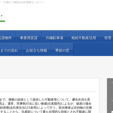
ン・土地のご相談は仙台貸家センターへ
賃貸物件
事業用賃貸
月極駐車場
相続不動産活用
管理
居までの流れ
お役立ち情報
季節の窓
ままで、債務の担保として提供した不動産等について、優先弁済を受
弁済は、通常、民事執行法に従い換価(任意競売)によるが、破産の場合
生担保権(会社更生法123条等)によって行う。抵当権者は目的物の交換
保することから、生産財について最も合理的な担保とされ不動産に限