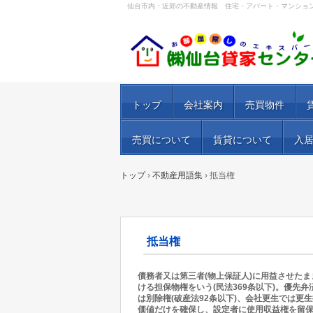
仙台市内・近郊の不動産情報 住宅・アパート・マンショ
トップ
会社案内
売買物件
売買について
賃貸について
入
トップ
›
不動産用語集
›
抵当権
抵当権
債務者又は第三者(物上保証人)に用益させた
ける担保物権をいう(民法369条以下)。優先
は別除権(破産法92条以下)、会社更生では更
価値だけを確保し、設定者に使用収益権を留