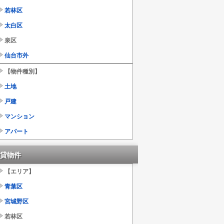
若林区
太白区
泉区
仙台市外
【物件種別】
土地
戸建
マンション
アパート
貸物件
【エリア】
青葉区
宮城野区
若林区