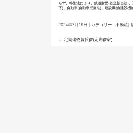
らず、特別法により、鉄道財団(鉄道抵当法)、工
下)、自動車(自動車抵当法)、建設機械(建設
2024年7月19日
|
カテゴリー :
不動産用
←
定期建物賃貸借(定期借家)