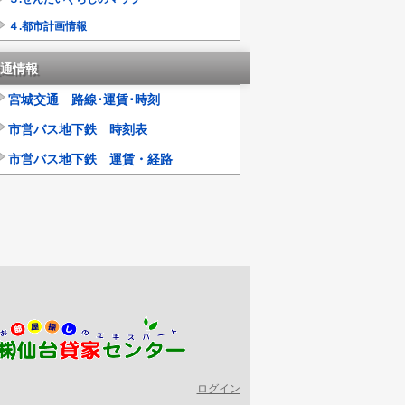
４.都市計画情報
通情報
宮城交通 路線･運賃･時刻
市営バス地下鉄 時刻表
市営バス地下鉄 運賃・経路
ログイン