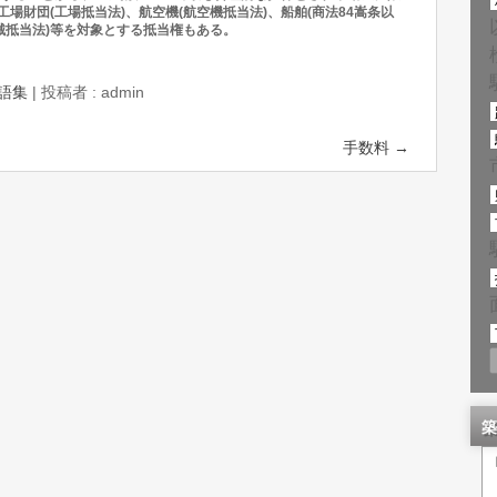
場財団(工場抵当法)、航空機(航空機抵当法)、船舶(商法84嵩条以
機械抵当法)等を対象とする抵当権もある。
語集
|
投稿者 : admin
手数料
→
築