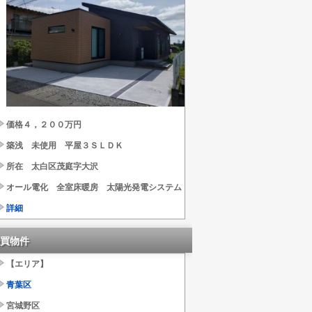
価格４，２００万円
築浅 未使用 平屋３ＳＬＤＫ
所在 太白区茂庭字大沢
オール電化 全室床暖房 太陽光発電システム
詳細
買物件
【エリア】
青葉区
宮城野区