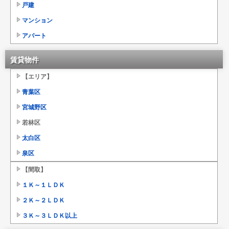
戸建
マンション
アパート
賃貸物件
【エリア】
青葉区
宮城野区
若林区
太白区
泉区
【間取】
１Ｋ～１ＬＤＫ
２Ｋ～２ＬＤＫ
３Ｋ～３ＬＤＫ以上