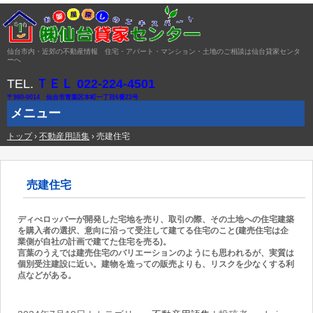
仙台市内・近郊の不動産情報 住宅・アパート・マンション・土地のご相談は仙台貸家センタ
ーへ
TEL.
ＴＥＬ 022-224-4501
〒980-0014 仙台市青葉区本町一丁目6番23号
メニュー
トップ
コ
›
不動産用語集
›
売建住宅
ン
テ
ン
ツ
売建住宅
へ
ス
キ
ディべロッバーが開発した宅地を売り、取引の際、その土地への住宅建築
ッ
を購入者の選択、意向に沿って受注して建てる住宅のこと(建売住宅は企
プ
業側が自社の計画で建てた住宅を売る)。
言葉のうえでは建売住宅のバリエーションのようにも思われるが、実質は
個別受注建設に近い。建物を造っての販売よりも、リスクを少なくする利
点などがある。