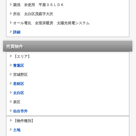
築浅 未使用 平屋３ＳＬＤＫ
所在 太白区茂庭字大沢
オール電化 全室床暖房 太陽光発電システム
詳細
売買物件
【エリア】
青葉区
宮城野区
若林区
太白区
泉区
仙台市外
【物件種別】
土地