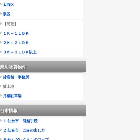
太白区
泉区
【間取】
１Ｋ～１ＬＤＫ
２Ｋ～２ＬＤＫ
３Ｋ～３ＬＤＫ以上
業用賃貸物件
貸店舗・事務所
貸土地
月極駐車場
台市情報
１.仙台市 引越手続
２.仙台市 ごみの出し方
３.せんだいくらしのマップ