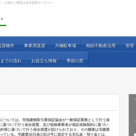
ン・土地のご相談は仙台貸家センターへ
賃貸物件
事業用賃貸
月極駐車場
相続不動産活用
管理
居までの流れ
お役立ち情報
季節の窓
金については、宅地建物取引業保証協会が一般保証業務として行う保
約に基づいて行う保全措置、及び保険事業者が保証保険契約に基づい
契約等に基づいて行う保全措置が設けられており、その概要は宅建業
っている。宅建業法35条1項10号に規定する支払金・預り金とは、