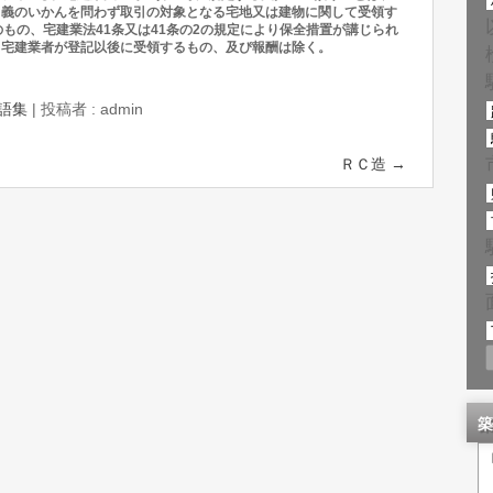
名義のいかんを問わず取引の対象となる宅地又は建物に関して受領す
もの、宅建業法41条又は41条の2の規定により保全措置が講じられ
る宅建業者が登記以後に受領するもの、及ぴ報酬は除く。
語集
|
投稿者 : admin
ＲＣ造
→
築