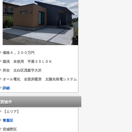
価格４，２００万円
築浅 未使用 平屋３ＳＬＤＫ
所在 太白区茂庭字大沢
オール電化 全室床暖房 太陽光発電システム
詳細
買物件
【エリア】
青葉区
宮城野区