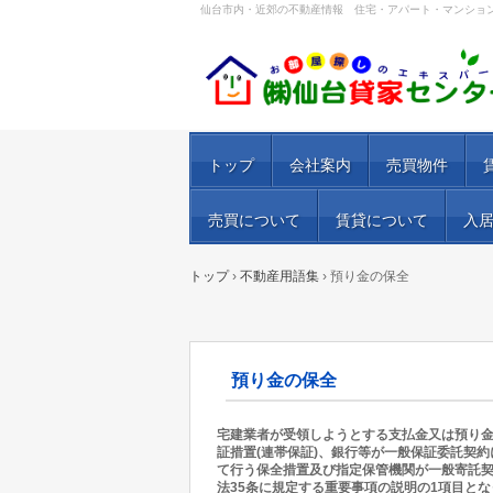
仙台市内・近郊の不動産情報 住宅・アパート・マンショ
トップ
会社案内
売買物件
売買について
賃貸について
入
トップ
›
不動産用語集
›
預り金の保全
預り金の保全
宅建業者が受領しようとする支払金又は預り
証措置(連帯保証)、銀行等が一般保証委託契
て行う保全措置及び指定保管機関が一般寄託
法35条に規定する重要事項の説明の1項目とな