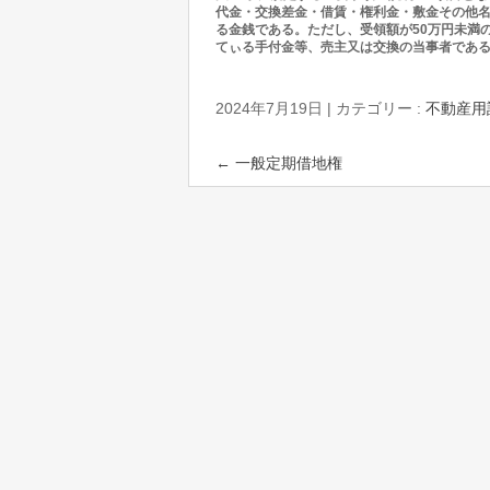
代金・交換差金・借賃・権利金・敷金その他
る金銭である。ただし、受領額が50万円未満の
てぃる手付金等、売主又は交換の当事者であ
2024年7月19日
|
カテゴリー :
不動産用
←
一般定期借地権