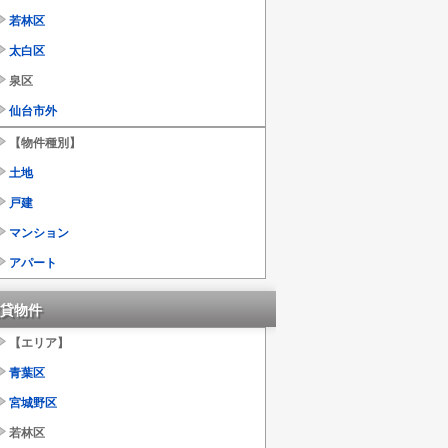
若林区
太白区
泉区
仙台市外
【物件種別】
土地
戸建
マンション
アパート
貸物件
【エリア】
青葉区
宮城野区
若林区