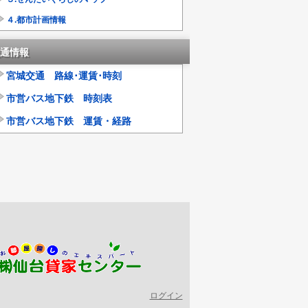
４.都市計画情報
通情報
宮城交通 路線･運賃･時刻
市営バス地下鉄 時刻表
市営バス地下鉄 運賃・経路
ログイン