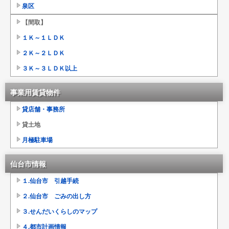
泉区
【間取】
１Ｋ～１ＬＤＫ
２Ｋ～２ＬＤＫ
３Ｋ～３ＬＤＫ以上
事業用賃貸物件
貸店舗・事務所
貸土地
月極駐車場
仙台市情報
１.仙台市 引越手続
２.仙台市 ごみの出し方
３.せんだいくらしのマップ
４.都市計画情報