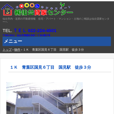
仙台市内・近郊の不動産情報 住宅・アパート・マンション・土地のご相談は仙台貸家センタ
ーへ
TEL.
ＴＥＬ 022-224-4501
〒980-0014 仙台市青葉区本町一丁目6番23号
メニュー
トップ
コ
›
物件
›
１Ｋ 青葉区国見６丁目 国見駅 徒歩３分
ン
テ
ン
ツ
１Ｋ 青葉区国見６丁目 国見駅 徒歩３分
へ
ス
キ
ッ
プ