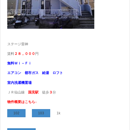
ステージ雷神
賃料
２８，０００
円
無料Ｗｉ－Ｆｉ
エアコン 都市ガス 給湯 ロフト
室内洗濯機置場
ＪＲ仙山線
国見駅
徒歩
３
分
物件概要はこちら↓
102
103
1k