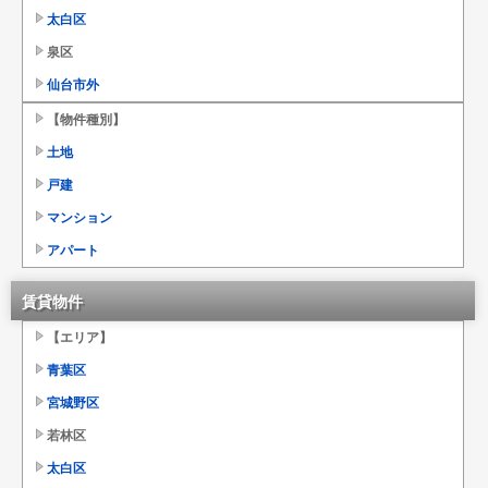
太白区
泉区
仙台市外
【物件種別】
土地
戸建
マンション
アパート
賃貸物件
【エリア】
青葉区
宮城野区
若林区
太白区