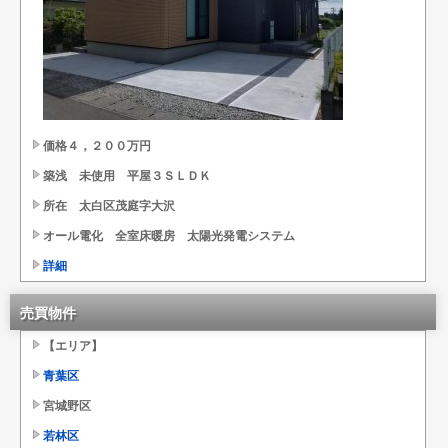
価格４，２００万円
築浅 未使用 平屋３ＳＬＤＫ
所在 太白区茂庭字大沢
オール電化 全室床暖房 太陽光発電システム
詳細
売買物件
【エリア】
青葉区
宮城野区
若林区