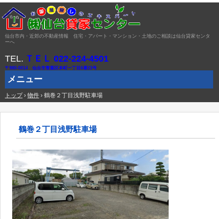
仙台市内・近郊の不動産情報 住宅・アパート・マンション・土地のご相談は仙台貸家センタ
ーへ
TEL.
ＴＥＬ 022-224-4501
〒980-0014 仙台市青葉区本町一丁目6番23号
メニュー
トップ
コ
›
物件
›
鶴巻２丁目浅野駐車場
ン
テ
ン
ツ
鶴巻２丁目浅野駐車場
へ
ス
キ
ッ
プ