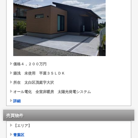
価格４，２００万円
築浅 未使用 平屋３ＳＬＤＫ
所在 太白区茂庭字大沢
オール電化 全室床暖房 太陽光発電システム
詳細
売買物件
【エリア】
青葉区