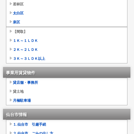
若林区
太白区
泉区
【間取】
１Ｋ～１ＬＤＫ
２Ｋ～２ＬＤＫ
３Ｋ～３ＬＤＫ以上
事業用賃貸物件
貸店舗・事務所
貸土地
月極駐車場
仙台市情報
１.仙台市 引越手続
２.仙台市 ごみの出し方