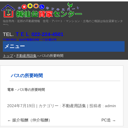
仙台市内・近郊の不動産情報 住宅・アパート・マンション・土地のご相談は仙台貸家センタ
ーへ
TEL.
ＴＥＬ 022-224-4501
〒980-0014 仙台市青葉区本町一丁目6番23号
メニュー
トップ
コ
›
不動産用語集
›
バスの所要時間
ン
テ
ン
ツ
バスの所要時間
へ
ス
キ
電車・バス等の所要時間
ッ
プ
2024年7月19日
|
カテゴリー :
不動産用語集
|
投稿者 : admin
←
媒介報酬（仲介報酬）
PC造
→