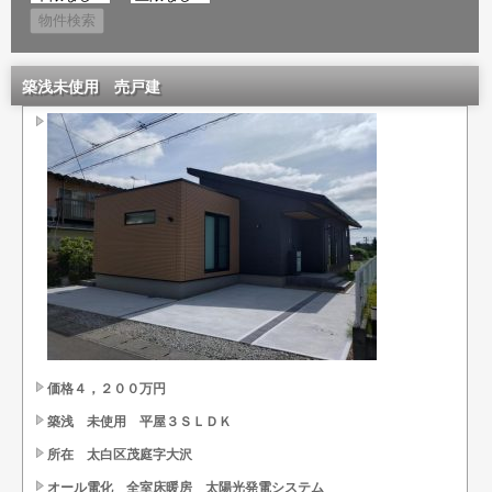
築浅未使用 売戸建
価格４，２００万円
築浅 未使用 平屋３ＳＬＤＫ
所在 太白区茂庭字大沢
オール電化 全室床暖房 太陽光発電システム