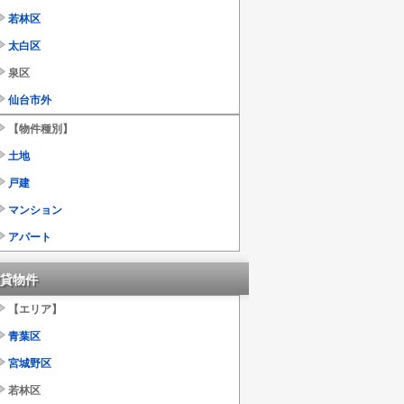
若林区
太白区
泉区
仙台市外
【物件種別】
土地
戸建
マンション
アパート
貸物件
【エリア】
青葉区
宮城野区
若林区