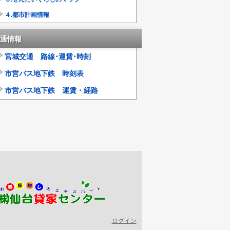
４.都市計画情報
通情報
宮城交通 路線･運賃･時刻
市営バス地下鉄 時刻表
市営バス地下鉄 運賃・経路
ログイン