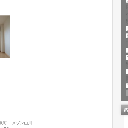
築
福沢町 メゾン山川