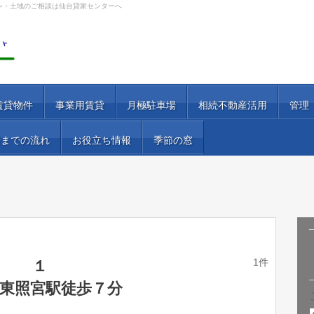
ン・土地のご相談は仙台貸家センターへ
賃貸物件
事業用賃貸
月極駐車場
相続不動産活用
管理
居までの流れ
お役立ち情報
季節の窓
1件
１
東照宮駅徒歩７分