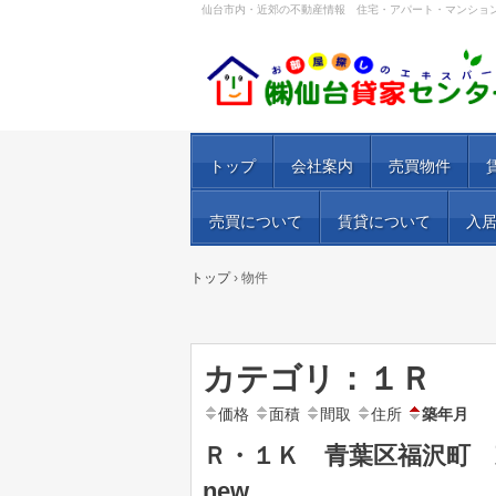
仙台市内・近郊の不動産情報 住宅・アパート・マンショ
トップ
会社案内
売買物件
売買について
賃貸について
入
トップ
›
物件
カテゴリ：１Ｒ
価格
面積
間取
住所
築年月
Ｒ・１Ｋ 青葉区福沢町 
new