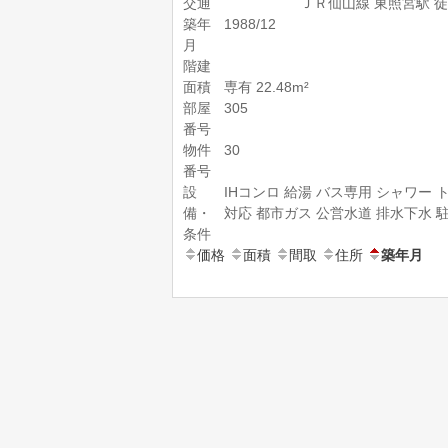
交通
ＪＲ仙山線 東照宮駅 徒
築年
1988/12
月
階建
面積
専有 22.48m²
部屋
305
番号
物件
30
番号
設
IHコンロ
給湯
バス専用
シャワー
備・
対応
都市ガス
公営水道
排水下水
条件
価格
面積
間取
住所
築年月