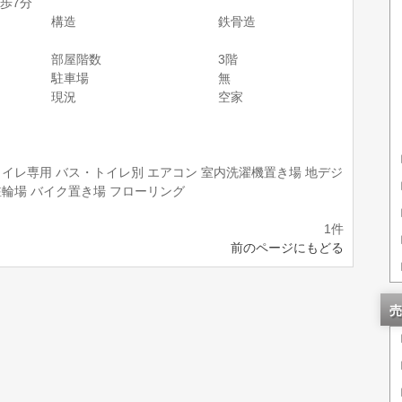
歩7分
構造
鉄骨造
部屋階数
3階
駐車場
無
現況
空家
トイレ専用
バス・トイレ別
エアコン
室内洗濯機置き場
地デジ
駐輪場
バイク置き場
フローリング
1件
前のページにもどる
売