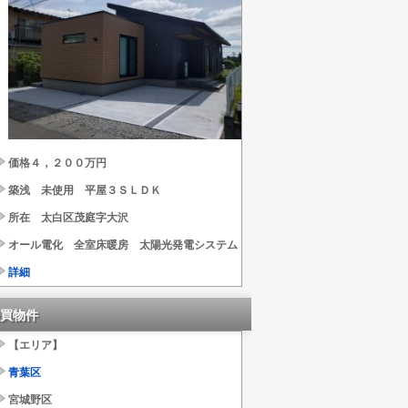
価格４，２００万円
築浅 未使用 平屋３ＳＬＤＫ
所在 太白区茂庭字大沢
オール電化 全室床暖房 太陽光発電システム
詳細
買物件
【エリア】
青葉区
宮城野区