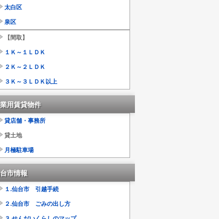
太白区
泉区
【間取】
１Ｋ～１ＬＤＫ
２Ｋ～２ＬＤＫ
３Ｋ～３ＬＤＫ以上
業用賃貸物件
貸店舗・事務所
貸土地
月極駐車場
台市情報
１.仙台市 引越手続
２.仙台市 ごみの出し方
３.せんだいくらしのマップ